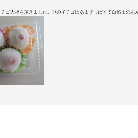
イチゴ大福を頂きました。中のイチゴはあまずっぱくて白餡よのあ