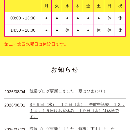
月
火
水
木
金
土
日
祝
09:00～13:00
●
●
●
●
●
●
休
休
14:30～18:00
●
●
休
●
●
休
休
休
第二・第四水曜日は休診日です。
お知らせ
院長ブログ更新しました 夏はひまわり！
2026/08/04
8月５日（水）、１２日（水）、午前中診療、１３，
2026/08/01
１４，１５日はお盆休み、１９日（水）は休診で
す。
院長ブログ更新しました 無事に下山しました！
2026/07/23