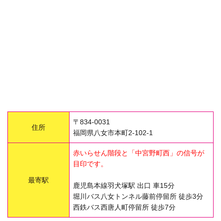
〒834-0031
住所
福岡県八女市本町2-102-1
赤いらせん階段と「中宮野町西」の信号が
目印です。
最寄駅
鹿児島本線羽犬塚駅 出口 車15分
堀川バス八女トンネル藤前停留所 徒歩3分
西鉄バス西唐人町停留所 徒歩7分