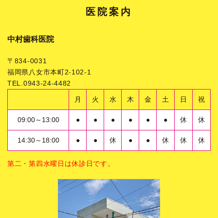
医院案内
中村歯科医院
〒834-0031
福岡県八女市本町2-102-1
TEL.0943-24-4482
月
火
水
木
金
土
日
祝
09:00～13:00
●
●
●
●
●
●
休
休
14:30～18:00
●
●
休
●
●
休
休
休
第二・第四水曜日は休診日です。