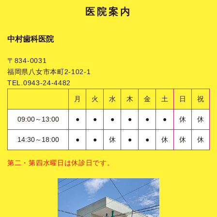
医院案内
中村歯科医院
〒834-0031
福岡県八女市本町2-102-1
TEL.0943-24-4482
月
火
水
木
金
土
日
祝
09:00～13:00
●
●
●
●
●
●
休
休
14:30～18:00
●
●
休
●
●
休
休
休
第二・第四水曜日は休診日です。