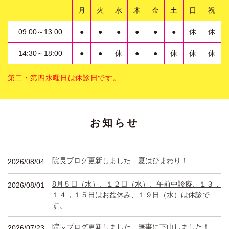
月
火
水
木
金
土
日
祝
09:00～13:00
●
●
●
●
●
●
休
休
14:30～18:00
●
●
休
●
●
休
休
休
第二・第四水曜日は休診日です。
お知らせ
院長ブログ更新しました 夏はひまわり！
2026/08/04
8月５日（水）、１２日（水）、午前中診療、１３，
2026/08/01
１４，１５日はお盆休み、１９日（水）は休診で
す。
院長ブログ更新しました 無事に下山しました！
2026/07/23