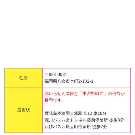
〒834-0031
住所
福岡県八女市本町2-102-1
赤いらせん階段と「中宮野町西」の信号が
目印です。
最寄駅
鹿児島本線羽犬塚駅 出口 車15分
堀川バス八女トンネル藤前停留所 徒歩3分
西鉄バス西唐人町停留所 徒歩7分